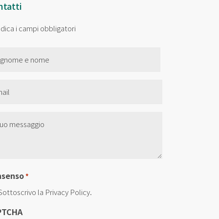
tatti
indica i campi obbligatori
me
il
nza
olo
nsenso
*
Sottoscrivo la Privacy Policy.
PTCHA