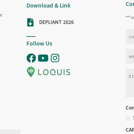
Con
Download & Link
ne
"
" 
*
DEPLIANT 2026
no
*
Follow Us
Ema
*
Se
Tit
*
Co
CA