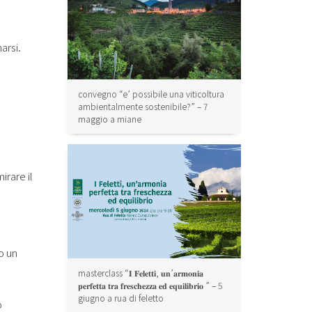
e
arsi.
convegno “e’ possibile una viticoltura
ambientalmente sostenibile?” – 7
maggio a miane
irare il
o un
masterclass “𝐈 𝐅𝐞𝐥𝐞𝐭𝐭𝐢, 𝐮𝐧’𝐚𝐫𝐦𝐨𝐧𝐢𝐚
𝐩𝐞𝐫𝐟𝐞𝐭𝐭𝐚 𝐭𝐫𝐚 𝐟𝐫𝐞𝐬𝐜𝐡𝐞𝐳𝐳𝐚 𝐞𝐝 𝐞𝐪𝐮𝐢𝐥𝐢𝐛𝐫𝐢𝐨 ” – 5
giugno a rua di feletto
o