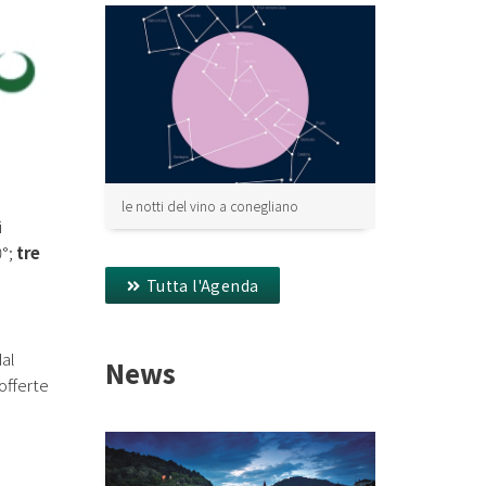
le notti del vino a conegliano
i
0°;
tre
Tutta l'Agenda
dal
News
offerte