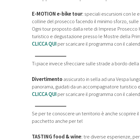
E-MOTION e-bike tour
: speciali escursioni con le 
colline del prosecco facendo il minimo sforzo, sulle 
Ogni tour proposto dalla rete di Imprese Prosecco H
turistico e degustazione presso le Mostre della Pr
CLICCA QUI
per scaricare il programma con il calen
Ti piace invece sfrecciare sulle strade a bordo dell
Divertimento
assicurato in sella ad una Vespa lung
panorama, guidati da un accompagnatore turistico 
CLICCA QUI
per scaricare il programma con il calen
Se per te conoscere un territorio è anche scoprire 
pacchetto anche per te!
TASTING food & wine
: tre diverse esperienze, p