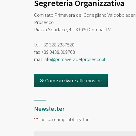
Segreteria Organizzativa
Comitato Primavera del Conegliano Valdobbiade
Prosecco
Piazza Squillace, 4 – 31030 Combai TV
tel
+39 328 2387520
fax
+39 0438.899768
mail
info@primaveradelprosecco.it
Come arrivare alle mostre
Newsletter
"
" indica i campi obbligatori
*
Email