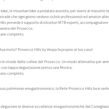
e-bike, le mountain bike a pedalata assistita, per vivere al massimo l
strade che ogni giorno vedono ciclisti professionisti ed amatori allen
ills prevede il supporto di istruttori MTB esperti, accompagnatore
imavera del Prosecco.
dario completo.
a tua moto? Prosecco Hills by Vespa fa proprio al tuo caso!
o le strade delle colline del Prosecco. Un modo alternativo per amm
e con tappa degustazione presso una Mostra.
dario completo.
il suo patrimonio enogastronomico, la Rete Prosecco Hills ha in serb
er degustare le diverse eccellenze enogastronomiche del Coneglian