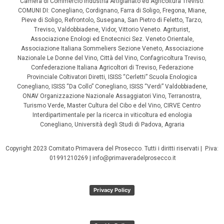
Camera di Commercio Industria Artigianato ed Agricoltura Treviso.
COMUNI DI: Conegliano, Cordignano, Farra di Soligo, Fregona, Miane,
Pieve di Soligo, Refrontolo, Susegana, San Pietro di Feletto, Tarzo,
Treviso, Valdobbiadene, Vidor, Vittorio Veneto. Agriturist,
Associazione Enologi ed Enotecnici Sez. Veneto Orientale,
Associazione Italiana Sommeliers Sezione Veneto, Associazione
Nazionale Le Donne del Vino, Città del Vino, Confagricoltura Treviso,
Confederazione Italiana Agricoltori di Treviso, Federazione
Provinciale Coltivatori Diretti, ISISS “Cerletti” Scuola Enologica
Conegliano, ISISS “Da Collo” Conegliano, ISISS “Verdi” Valdobbiadene,
ONAV Organizzazione Nazionale Assaggiatori Vino, Terranostra,
Turismo Verde, Master Cultura del Cibo e del Vino, CIRVE Centro
Interdipartimentale per la ricerca in viticoltura ed enologia
Conegliano, Università degli Studi di Padova, Agraria
Copyright 2023 Comitato Primavera del Prosecco. Tutti i diritti riservati | P.iva:
01991210269 | info@primaveradelprosecco.it
Privacy Policy