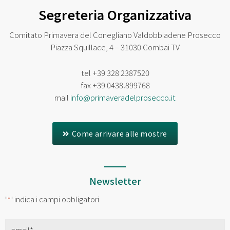
Segreteria Organizzativa
Comitato Primavera del Conegliano Valdobbiadene Prosecco
Piazza Squillace, 4 – 31030 Combai TV
tel
+39 328 2387520
fax
+39 0438.899768
mail
info@primaveradelprosecco.it
Come arrivare alle mostre
Newsletter
"
" indica i campi obbligatori
*
Email