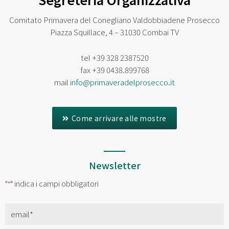
Comitato Primavera del Conegliano Valdobbiadene Prosecco
Piazza Squillace, 4 – 31030 Combai TV
tel
+39 328 2387520
fax
+39 0438.899768
mail
info@primaveradelprosecco.it
Come arrivare alle mostre
Newsletter
"
" indica i campi obbligatori
*
Email
*