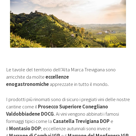
Le tavole del territorio dell’Alta Marca Trevigiana sono
arricchite da molte
eccellenze
enogastronomiche
apprezzate in tutto il mondo.
I prodotti più rinomati sono di sicuro i pregiati vini delle nostre
cantine come il
Prosecco Superiore Conegliano
Valdobbiadene DOCG
. Ai vini vengono abbinati i famosi
formaggi tipici come la
Casatella Trevigiana DOP
e
il
Montasio DOP
; eccellenze autunnali sono invece
il
Marrone di Combai IGP
e il
Marrone del Monfenera IGP
.