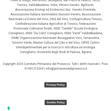
Pieve di Soligo, Refrontolo, Susegana, San Pietro di Feletto, Tarzo,
Treviso, Valdobbiadene, Vidor, Vittorio Veneto. Agriturist,
Associazione Enologi ed Enotecnici Sez. Veneto Orientale,
Associazione Italiana Sommeliers Sezione Veneto, Associazione
Nazionale Le Donne del Vino, Città del Vino, Confagricoltura Treviso,
Confederazione Italiana Agricoltori di Treviso, Federazione
Provinciale Coltivatori Diretti, ISISS “Cerletti” Scuola Enologica
Conegliano, ISISS “Da Collo” Conegliano, ISISS “Verdi” Valdobbiadene,
ONAV Organizzazione Nazionale Assaggiatori Vino, Terranostra,
Turismo Verde, Master Cultura del Cibo e del Vino, CIRVE Centro
Interdipartimentale per la ricerca in viticoltura ed enologia
Conegliano, Università degli Studi di Padova, Agraria
Copyright 2023 Comitato Primavera del Prosecco. Tutti i diritti riservati | P.iva:
01991210269 | info@primaveradelprosecco.it
Privacy Policy
Cookie Policy