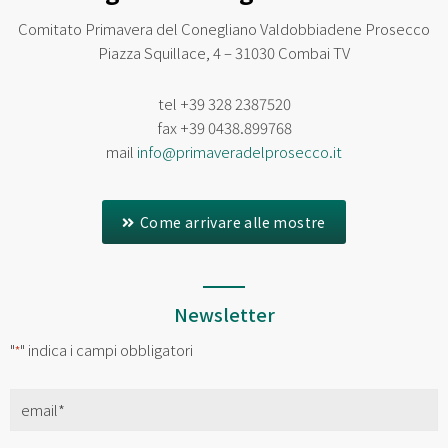
Comitato Primavera del Conegliano Valdobbiadene Prosecco
Piazza Squillace, 4 – 31030 Combai TV
tel
+39 328 2387520
fax
+39 0438.899768
mail
info@primaveradelprosecco.it
Come arrivare alle mostre
Newsletter
"
" indica i campi obbligatori
*
Email
*