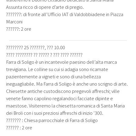
Assunta ricco di opere d’arte di pregio.
???????: di fronte all’Ufficio IAT di Valdobbiadene in Piazza
Marconi
??????: 2 ore
???????? 25 ???????, ??? 10.00
???? ???????? ?? ????? ? ??? ???? ??????
Farra di Soligo è un incantevole paesino dell’alta marca
trevigiana. Le colline su cui si adagia sono ricamate
pazientemente a vigneti e sono di una bellezza
ineguagliabile. Ma Farra di Soligo è anche uno scrigno di arte.
Chiesette antiche custodiscono pregevoli affreschi; ville
venete fanno capolino regalandoci facciate dipinte e
maestose. Visiteremo la chiesetta romanica di Santa Maria
dei Broli con i suoi preziosi affreschi di inizio ‘300.
??????? : Chiesa parrocchiale di Farra di Soligo
?????? : 2 ore