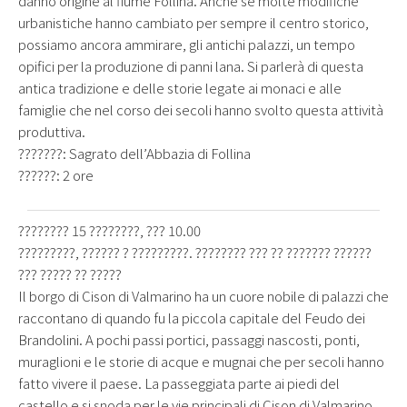
danno origine al fiume Follina. Anche se molte modifiche
urbanistiche hanno cambiato per sempre il centro storico,
possiamo ancora ammirare, gli antichi palazzi, un tempo
opifici per la produzione di panni lana. Si parlerà di questa
antica tradizione e delle storie legate ai monaci e alle
famiglie che nel corso dei secoli hanno svolto questa attività
produttiva.
???????: Sagrato dell’Abbazia di Follina
??????: 2 ore
???????? 15 ????????, ??? 10.00
?????????, ?????? ? ?????????. ???????? ??? ?? ??????? ??????
??? ????? ?? ?????
Il borgo di Cison di Valmarino ha un cuore nobile di palazzi che
raccontano di quando fu la piccola capitale del Feudo dei
Brandolini. A pochi passi portici, passaggi nascosti, ponti,
muraglioni e le storie di acque e mugnai che per secoli hanno
fatto vivere il paese. La passeggiata parte ai piedi del
castello e si snoda per le vie principali di Cison di Valmarino