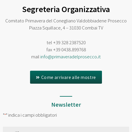
Segreteria Organizzativa
Comitato Primavera del Conegliano Valdobbiadene Prosecco
Piazza Squillace, 4 – 31030 Combai TV
tel
+39 328 2387520
fax
+39 0438.899768
mail
info@primaveradelprosecco.it
Come arrivare alle mostre
Newsletter
"
" indica i campi obbligatori
*
Email