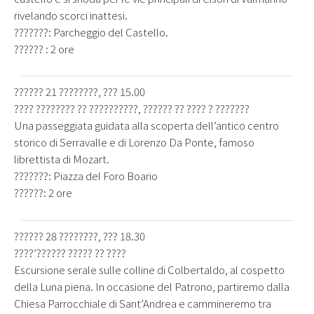
rivelando scorci inattesi.
???????: Parcheggio del Castello.
?????? : 2 ore
?????? 21 ????????, ??? 15.00
???? ???????? ?? ??????????, ?????? ?? ???? ? ???????
Una passeggiata guidata alla scoperta dell’antico centro
storico di Serravalle e di Lorenzo Da Ponte, famoso
librettista di Mozart.
???????: Piazza del Foro Boario
??????: 2 ore
?????? 28 ????????, ??? 18.30
????’?????? ????? ?? ????
Escursione serale sulle colline di Colbertaldo, al cospetto
della Luna piena. In occasione del Patrono, partiremo dalla
Chiesa Parrocchiale di Sant’Andrea e cammineremo tra