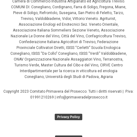
Camera di Commercio Industria Artigianato ed Agricoltura Treviso.
COMUNI DI: Conegliano, Cordignano, Farra di Soligo, Fregona, Miane,
Pieve di Soligo, Refrontolo, Susegana, San Pietro di Feletto, Tarzo,
Treviso, Valdobbiadene, Vidor, Vittorio Veneto. Agriturist,
Associazione Enologi ed Enotecnici Sez. Veneto Orientale,
Associazione Italiana Sommeliers Sezione Veneto, Associazione
Nazionale Le Donne del Vino, Città del Vino, Confagricoltura Treviso,
Confederazione Italiana Agricoltori di Treviso, Federazione
Provinciale Coltivatori Diretti, ISISS “Cerletti” Scuola Enologica
Conegliano, ISISS “Da Collo” Conegliano, ISISS “Verdi” Valdobbiadene,
ONAV Organizzazione Nazionale Assaggiatori Vino, Terranostra,
Turismo Verde, Master Cultura del Cibo e del Vino, CIRVE Centro
Interdipartimentale per la ricerca in viticoltura ed enologia
Conegliano, Università degli Studi di Padova, Agraria
Copyright 2023 Comitato Primavera del Prosecco. Tutti i diritti riservati | P.iva:
01991210269 | info@primaveradelprosecco.it
Privacy Policy