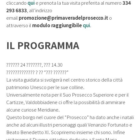
cliccando
qui
e prenota la tua visita preferita al numero
334
293 6833
, all’indirizzo
email
promozione@primaveradelprosecco.it
o
attraverso il
modulo raggiungibile
qui
.
IL PROGRAMMA
?????? 24 ???????, ??? 14.30
????????????? ? ?? “??? ??????”
La visita guidata si svolgerà nel centro storico della città
patrimonio Unesco per le sue colline.
Universalmente nota per il Suo Prosecco Superiore e per il
Cartizze, Valdobbiadene ci offre la possibilità di ammirare
alcune curiose Meridiane.
Questo borgo nel cuore del “Prosecco” ha dato anche i natali
anche ad alcuni illustri personaggi quali Venanzio Fortunato e
Beato Benedetto XI. Scopriremo insieme chi sono. Infine
visiteremo il Duomo cittadino dedicato a Santa Maria