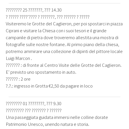
???????? 25 ???????, ??? 14.30
? ????? ????’???? ? ???????, ??? ?????? ? ?????
Visiteremo le Grotte del Caglieron, per poi spostarci in piazza
Ciprani e visitare la Chiesa con i suoi tesori e il grande
campanile di pietra dove troveremo allestita una mostra di
fotografie sulle nostre fontane. Al primo piano della chiesa,
potremo ammirare una collezione di dipinti del pittore locale
Luigi Marcon .
??????? : di fronte al Centro Visite delle Grotte del Caglieron.
E’ previsto uno spostamento in auto.
?????? : 2 ore
?.?.: ingresso in Grotta €2,50 da pagare in loco
???????? 01 ????????, ??? 9.30
????????? ??? ??????? ? ??????
Una passeggiata guidata immersi nelle colline dorate
Patrimonio Unesco, unendo natura e storia.