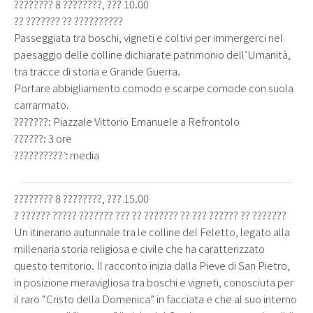
???????? 8 ????????, ??? 10.00
?? ??????? ?? ??????????
Passeggiata tra boschi, vigneti e coltivi per immergerci nel
paesaggio delle colline dichiarate patrimonio dell’Umanità,
tra tracce di storia e Grande Guerra.
Portare abbigliamento comodo e scarpe comode con suola
carrarmato.
???????: Piazzale Vittorio Emanuele a Refrontolo
??????: 3 ore
??????????̀ : media
???????? 8 ????????, ??? 15.00
? ?????? ????? ??????? ??? ?? ??????? ?? ??? ?????? ?? ???????
Un itinerario autunnale tra le colline del Feletto, legato alla
millenaria storia religiosa e civile che ha caratterizzato
questo territorio. Il racconto inizia dalla Pieve di San Pietro,
in posizione meravigliosa tra boschi e vigneti, conosciuta per
il raro “Cristo della Domenica” in facciata e che al suo interno