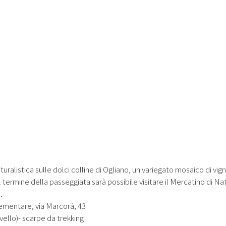
ralistica sulle dolci colline di Ogliano, un variegato mosaico di vig
 termine della passeggiata sarà possibile visitare il Mercatino di Nat
.
lementare, via Marcorà, 43
ivello)- scarpe da trekking