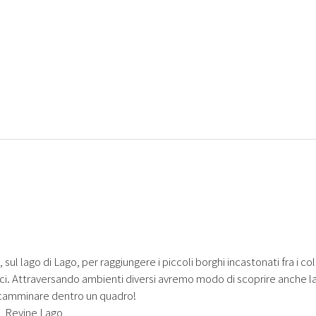
, sul lago di Lago, per raggiungere i piccoli borghi incastonati fra i coll
i. Attraversando ambienti diversi avremo modo di scoprire anche l
me camminare dentro un quadro!
è, Revine Lago