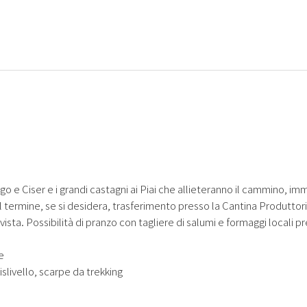
ego e Ciser e i grandi castagni ai Piai che allieteranno il cammino, im
l termine, se si desidera, trasferimento presso la Cantina Produttori
vista. Possibilità di pranzo con tagliere di salumi e formaggi locali p
e
slivello, scarpe da trekking