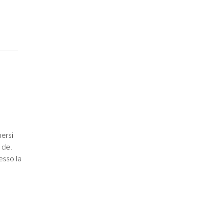
mersi
 del
resso la