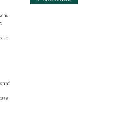
schi.
mo
 case
stra”
 case