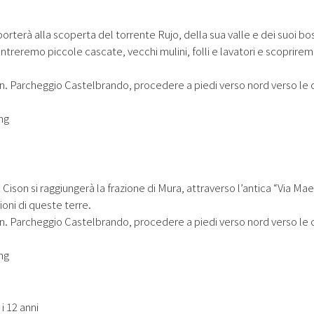
orterà alla scoperta del torrente Rujo, della sua valle e dei suoi bo
treremo piccole cascate, vecchi mulini, folli e lavatori e scoprire
ian. Parcheggio Castelbrando, procedere a piedi verso nord verso le
ng
Cison si raggiungerà la frazione di Mura, attraverso l’antica “Via Mae
ioni di queste terre.
ian. Parcheggio Castelbrando, procedere a piedi verso nord verso le
ng
i 12 anni