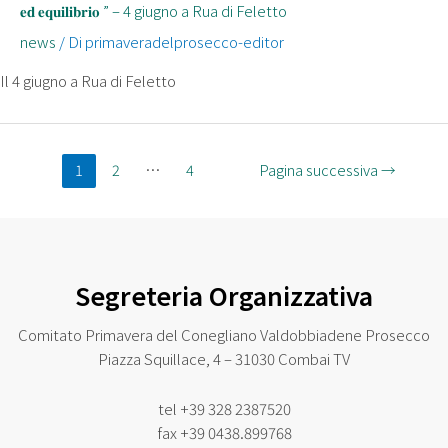
𝐞𝐝 𝐞𝐪𝐮𝐢𝐥𝐢𝐛𝐫𝐢𝐨 ” – 4 giugno a Rua di Feletto
news
/ Di
primaveradelprosecco-editor
Il 4 giugno a Rua di Feletto
1
2
…
4
Pagina successiva
→
Segreteria Organizzativa
Comitato Primavera del Conegliano Valdobbiadene Prosecco
Piazza Squillace, 4 – 31030 Combai TV
tel
+39 328 2387520
fax
+39 0438.899768