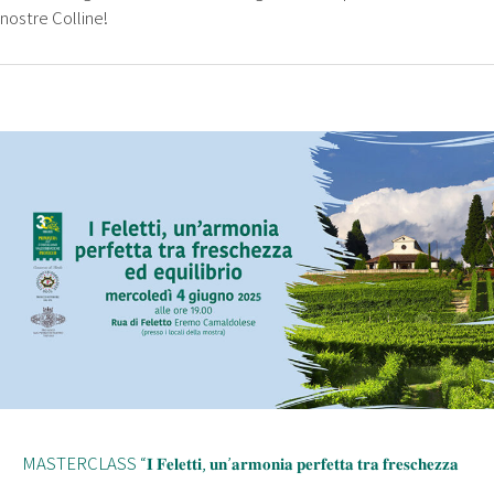
nostre Colline!
MASTERCLASS “𝐈 𝐅𝐞𝐥𝐞𝐭𝐭𝐢, 𝐮𝐧’𝐚𝐫𝐦𝐨𝐧𝐢𝐚 𝐩𝐞𝐫𝐟𝐞𝐭𝐭𝐚 𝐭𝐫𝐚 𝐟𝐫𝐞𝐬𝐜𝐡𝐞𝐳𝐳𝐚