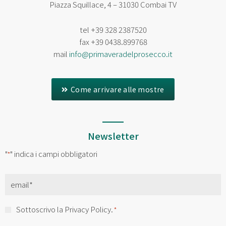
Piazza Squillace, 4 – 31030 Combai TV
tel
+39 328 2387520
fax
+39 0438.899768
mail
info@primaveradelprosecco.it
Come arrivare alle mostre
Newsletter
"
" indica i campi obbligatori
*
Email
*
Consenso
Sottoscrivo la Privacy Policy.
*
*