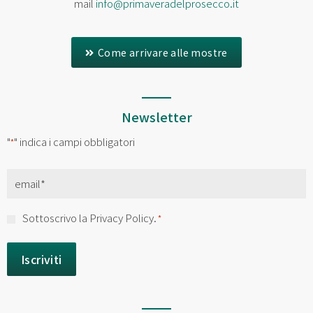
mail
info@primaveradelprosecco.it
Come arrivare alle mostre
Newsletter
"
" indica i campi obbligatori
*
Email
*
Consenso
Sottoscrivo la Privacy Policy.
*
*