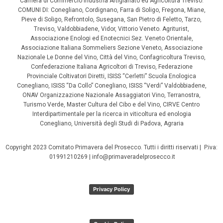
Camera di Commercio Industria Artigianato ed Agricoltura Treviso.
COMUNI DI: Conegliano, Cordignano, Farra di Soligo, Fregona, Miane,
Pieve di Soligo, Refrontolo, Susegana, San Pietro di Feletto, Tarzo,
Treviso, Valdobbiadene, Vidor, Vittorio Veneto. Agriturist,
Associazione Enologi ed Enotecnici Sez. Veneto Orientale,
Associazione Italiana Sommeliers Sezione Veneto, Associazione
Nazionale Le Donne del Vino, Città del Vino, Confagricoltura Treviso,
Confederazione Italiana Agricoltori di Treviso, Federazione
Provinciale Coltivatori Diretti, ISISS “Cerletti” Scuola Enologica
Conegliano, ISISS “Da Collo” Conegliano, ISISS “Verdi” Valdobbiadene,
ONAV Organizzazione Nazionale Assaggiatori Vino, Terranostra,
Turismo Verde, Master Cultura del Cibo e del Vino, CIRVE Centro
Interdipartimentale per la ricerca in viticoltura ed enologia
Conegliano, Università degli Studi di Padova, Agraria
Copyright 2023 Comitato Primavera del Prosecco. Tutti i diritti riservati | P.iva:
01991210269 | info@primaveradelprosecco.it
Privacy Policy