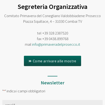
Segreteria Organizzativa
Comitato Primavera del Conegliano Valdobbiadene Prosecco
Piazza Squillace, 4 – 31030 Combai TV
tel
+39 328 2387520
fax
+39 0438.899768
mail
info@primaveradelprosecco.it
Come arrivare alle mostre
Newsletter
"
" indica i campi obbligatori
*
Email