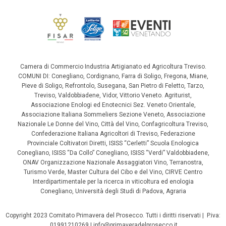
Camera di Commercio Industria Artigianato ed Agricoltura Treviso.
COMUNI DI: Conegliano, Cordignano, Farra di Soligo, Fregona, Miane,
Pieve di Soligo, Refrontolo, Susegana, San Pietro di Feletto, Tarzo,
Treviso, Valdobbiadene, Vidor, Vittorio Veneto. Agriturist,
Associazione Enologi ed Enotecnici Sez. Veneto Orientale,
Associazione Italiana Sommeliers Sezione Veneto, Associazione
Nazionale Le Donne del Vino, Città del Vino, Confagricoltura Treviso,
Confederazione Italiana Agricoltori di Treviso, Federazione
Provinciale Coltivatori Diretti, ISISS “Cerletti” Scuola Enologica
Conegliano, ISISS “Da Collo” Conegliano, ISISS “Verdi” Valdobbiadene,
ONAV Organizzazione Nazionale Assaggiatori Vino, Terranostra,
Turismo Verde, Master Cultura del Cibo e del Vino, CIRVE Centro
Interdipartimentale per la ricerca in viticoltura ed enologia
Conegliano, Università degli Studi di Padova, Agraria
Copyright 2023 Comitato Primavera del Prosecco. Tutti i diritti riservati | P.iva:
01991210269 | info@primaveradelprosecco.it