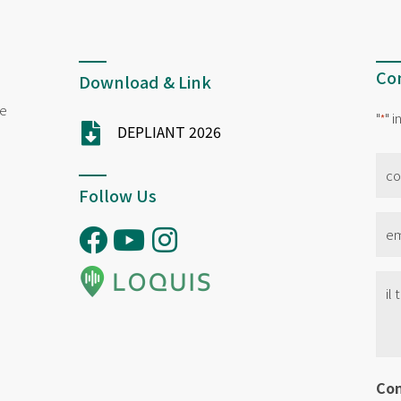
Con
Download & Link
ne
"
" 
*
DEPLIANT 2026
no
*
Follow Us
Ema
*
Se
Tit
*
Co