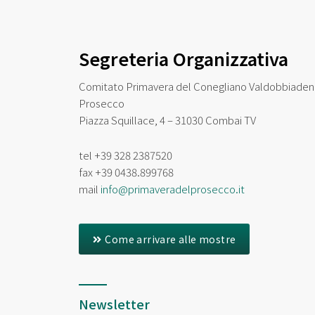
Segreteria Organizzativa
Comitato Primavera del Conegliano Valdobbiade
Prosecco
Piazza Squillace, 4 – 31030 Combai TV
tel
+39 328 2387520
fax
+39 0438.899768
mail
info@primaveradelprosecco.it
Come arrivare alle mostre
Newsletter