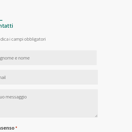
tatti
indica i campi obbligatori
me
il
nza
olo
nsenso
*